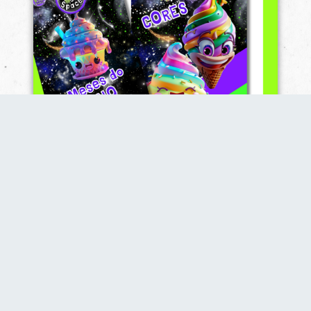
DUAS LÍNGUA
SIMULTANEAMENTE
O PGame School é realmente interessante...
Como funciona o programa PGame Caligrafia
Bilíngue: A criança que adquirir nosso livro
PGame Caligrafia também fará parte do
exclusivo e incrível PGame School. No final
de cada sexta-feira do mês, nos reunimos
para uma aula muito divertida e especial. E