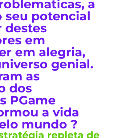
oblematicas, a
o seu potencial
r destes
ores em
er em alegria,
niverso genial.
ram as
no dos
os PGame
formou a vida
pelo mundo ?
tratégia repleta de