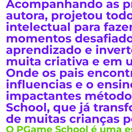
Acompanhando as pr
autora, projetou tod
intelectual para faze
momentos desafiad
aprendizado e invert
muita criativa e em u
Onde os pais encont
influencias e o ensi
impactantes métod
School, que já trans
de muitas crianças 
O PGame School é uma es