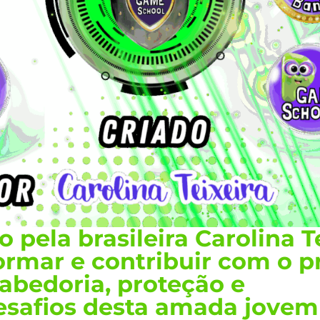
 pela brasileira Carolina T
formar e contribuir com o 
abedoria, proteção e
safios desta amada jovem