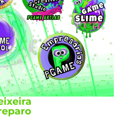
eixeira
preparo