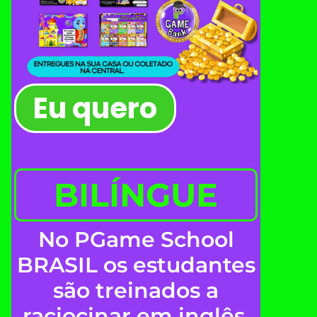
Eu quero
BILÍNGUE
No PGame School
BRASIL os estudantes
são treinados a
raciocinar em inglês.