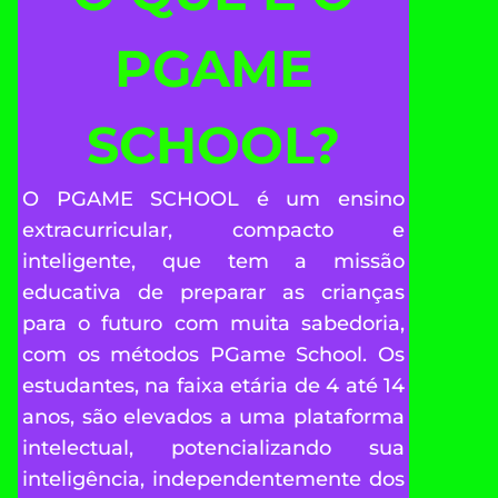
PGAME
SCHOOL?
O PGAME SCHOOL é um ensino
extracurricular, compacto e
inteligente, que tem a missão
educativa de preparar as crianças
para o futuro com muita sabedoria,
com os métodos PGame School. Os
estudantes, na faixa etária de 4 até 14
anos, são elevados a uma plataforma
intelectual, potencializando sua
inteligência, independentemente dos