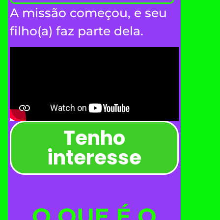
A missão começou, e seu
filho(a) faz parte dela.
Tenho
interesse
O QUE É O