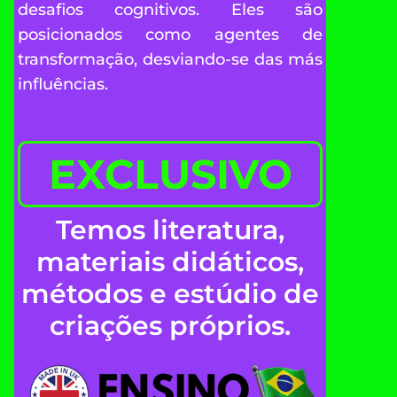
desafios cognitivos. Eles são
posicionados como agentes de
transformação, desviando-se das más
influências.
EXCLUSIVO
Temos literatura,
materiais didáticos,
métodos e estúdio de
criações próprios.