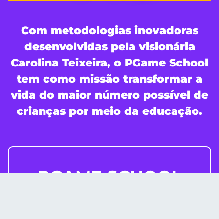
Com metodologias inovadoras
desenvolvidas pela visionária
Carolina Teixeira, o PGame School
tem como missão transformar a
vida do maior número possível de
crianças por meio da educação.
PGAME SCHOOL
CENTRAL