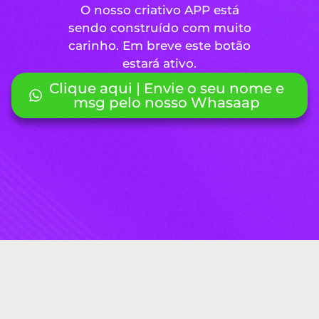
O nosso criativo APP está
sendo construído com muito
carinho. Em breve este botão
estará ativo.
Clique aqui | Envie o seu nome e
msg pelo nosso Whasaap