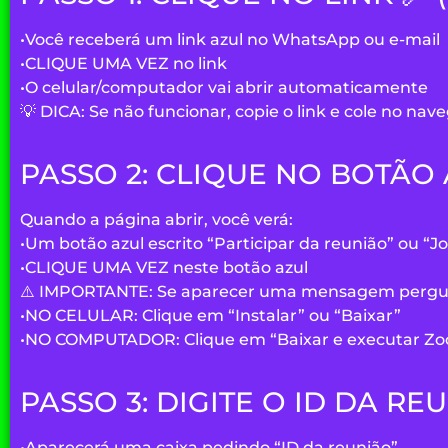
•
Você receberá um
link azul
no WhatsApp ou e-mail
•
CLIQUE UMA VEZ
no link
•
O celular/computador vai abrir automaticamente
💡 DICA:
Se não funcionar, copie o link e cole no nave
PASSO 2: CLIQUE NO BOTÃO
Quando a página abrir, você verá:
•
Um
botão azul
escrito
“Participar da reunião”
ou
“J
•
CLIQUE UMA VEZ
neste botão azul
⚠️ IMPORTANTE:
Se aparecer uma mensagem pergunt
•
NO CELULAR:
Clique em “Instalar” ou “Baixar”
•
NO COMPUTADOR:
Clique em “Baixar e executar Z
PASSO 3: DIGITE O ID DA RE
•
Aparecerá uma caixa pedindo
“ID da reunião”