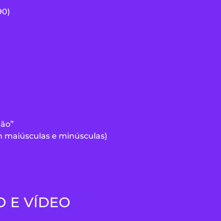
90)
ião”
 maiúsculas e minúsculas)
O E VÍDEO