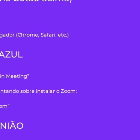
gador (Chrome, Safari, etc.)
 AZUL
oin Meeting”
ando sobre instalar o Zoom:
oom”
UNIÃO