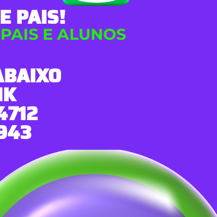
E PAIS!
 PAIS E ALUNOS
ABAIXO
NK
4712
943